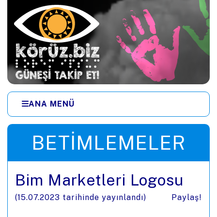
Ana içeriğe zıpla
ANA MENÜ
Menüye zıpla
BETIMLEMELER
Bim Marketleri Logosu
(
15.07.2023
tarihinde yayınlandı)
Paylaş!