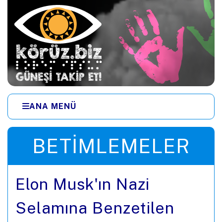
Ana içeriğe zıpla
ANA MENÜ
Menüye zıpla
BETIMLEMELER
Elon Musk'ın Nazi
Selamına Benzetilen