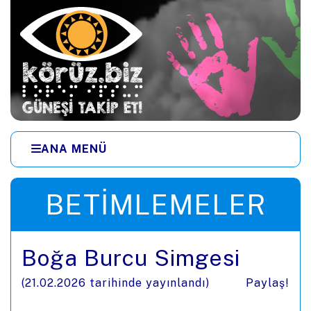
Ana içeriğe zıpla
ANA MENÜ
Menüye zıpla
BETIMLEMELER
Boğa Burcu Simgesi
(
21.02.2026
tarihinde yayınlandı)
Paylaş!