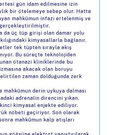
rtesi gün idam edilmesine izin
aylık bir ötelemeye sebep olur. Hatta
mayan mahkûmun infazı ertelenmiş ve
gerçekleştirilmiştir.
na da üç tüp girişi olan damar yolu
skılığındaki kimyasallarla bağlanır.
etler tek tüpten sırayla akış
anıyor. Bu süreçte teknolojiden
nan ötanazi kliniklerinde bu
lizmasına akacak olan boruyu
belirtilen zaman dolduğunda zerk
 ve mahkûmun derin uykuya dalması
daki adrenalin direncini yıkan,
inci kimyasal enjekte ediliyor.
rük nöbeti geçiriyor. Son olarak
e sonra mahkûmun kalp atışları
un göğsüne elektrot yapıştırılarak