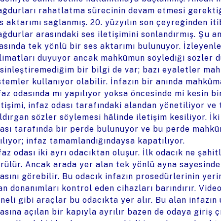
ğdurları rahatlatma sürecinin devam etmesi gerektiğ
s aktarımı sağlanmış. 20. yüzyılın son çeyreğinden i
ğdurlar arasındaki ses iletişimini sonlandırmış. Şu a
asında tek yönlü bir ses aktarımı bulunuyor. İzleyenle
limatları duyuyor ancak mahkûmun söylediği sözler 
sinleştiremediğim bir bilgi de var; bazı eyaletler ma
stemler kullanıyor olabilir. İnfazın bir anında mahkûm
faz odasında mı yapılıyor yoksa öncesinde mi kesin bi
etişimi, infaz odası tarafındaki alandan yönetiliyor ve 
ldırgan sözler söylemesi hâlinde iletişim kesiliyor. İ
ası tarafında bir perde bulunuyor ve bu perde mahkû
ılıyor; infaz tamamlandığındaysa kapatılıyor.
faz odası iki ayrı odacıktan oluşur. İlk odacık ne şah
rülür. Ancak arada yer alan tek yönlü ayna sayesinde
asını görebilir. Bu odacık infazın prosedürlerinin yeri
an donanımları kontrol eden cihazları barındırır. Video
neli gibi araçlar bu odacıkta yer alır. Bu alan infazı
asına açılan bir kapıyla ayrılır bazen de odaya giriş çı