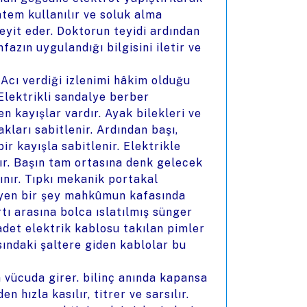
ntem kullanılır ve soluk alma
eyit eder. Doktorun teyidi ardından
fazın uygulandığı bilgisini iletir ve
Acı verdiği izlenimi hâkim olduğu
Elektrikli sandalye berber
n kayışlar vardır. Ayak bilekleri ve
kları sabitlenir. Ardından başı,
r kayışla sabitlenir. Elektrikle
ır. Başın tam ortasına denk gelecek
ınır. Tıpkı mekanik portakal
eyen bir şey mahkûmun kafasında
rtı arasına bolca ıslatılmış sünger
adet elektrik kablosu takılan pimler
sındaki şaltere giden kablolar bu
 vücuda girer. bilinç anında kapansa
 hızla kasılır, titrer ve sarsılır.