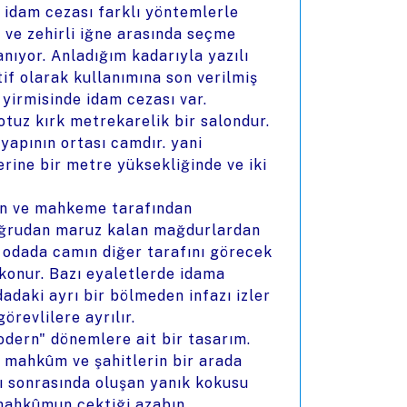
idam cezası farklı yöntemlerle
e ve zehirli iğne arasında seçme
nıyor. Anladığım kadarıyla yazılı
if olarak kullanımına son verilmiş
 yirmisinde idam cezası var.
otuz kırk metrekarelik bir salondur.
yapının ortası camdır. yani
rine bir metre yüksekliğinde ve iki
lan ve mahkeme tarafından
 doğrudan maruz kalan mağdurlardan
u odada camın diğer tarafını görecek
 konur. Bazı eyaletlerde idama
adaki ayrı bir bölmeden infazı izler
revlilere ayrılır.
odern" dönemlere ait bir tasarım.
u mahkûm ve şahitlerin bir arada
ı sonrasında oluşan yanık kokusu
mahkûmun çektiği azabın,