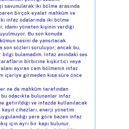
i savunularak iki bölme arasında
tibaren birçok eyalet mahkûm ve
nki infaz odalarında iki bölme
r, idamı yöneten kişinin verdiği
duyulmuyor. Bu son konuda
hkûmun sesini de yansıtacak
a son sözleri soruluyor; ancak bu,
r bilgi bulamadım. İnfaz anındaki ses
tarafların birbirine kışkırtıcı veya
ki alanı ayıran cam bölmenin infaz
m içeriye girmeden kısa süre önce
itler ne de mahkûm tarafından
 bu odacıkta bulunanlar infaz
ne getirildiği ve infazda kullanılacak
 kayıt cihazları, enerji yönetim
n uygulandığı yere göre bazen infaz
kış için ayrı bir kapı bulunur.