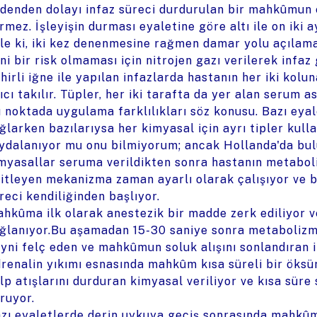
denden dolayı infaz süreci durdurulan bir mahkûmun e
rmez. İşleyişin durması eyaletine göre altı ile on iki 
le ki, iki kez denenmesine rağmen damar yolu açıla
ni bir risk olmaması için nitrojen gazı verilerek infaz 
hirli iğne ile yapılan infazlarda hastanın her iki kolu
ıcı takılır. Tüpler, her iki tarafta da yer alan serum a
 noktada uygulama farklılıkları söz konusu. Bazı eyal
ğlarken bazılarıysa her kimyasal için ayrı tipler kull
ydalanıyor mu onu bilmiyorum; ancak Hollanda'da bulu
myasallar seruma verildikten sonra hastanın metabo
litleyen mekanizma zaman ayarlı olarak çalışıyor ve 
reci kendiliğinden başlıyor.
hkûma ilk olarak anestezik bir madde zerk ediliyor
ğlanıyor.Bu aşamadan 15-30 saniye sonra metabolizma
yni felç eden ve mahkûmun soluk alışını sonlandıran ik
renalin yıkımı esnasında mahkûm kısa süreli bir öksü
lp atışlarını durduran kimyasal veriliyor ve kısa sür
ruyor.
zı eyaletlerde derin uykuya geçiş sonrasında mahkûm