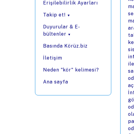
Erişilebilirlik Ayarları
ma
se
Takip et!
ma
Duyurular & E-
ar
bültenler
ta
ke
Basında Körüz.biz
si
in
İletişim
il
Neden "kör" kelimesi?
sa
od
Ana sayfa
aç
İn
gö
od
ol
pa
od