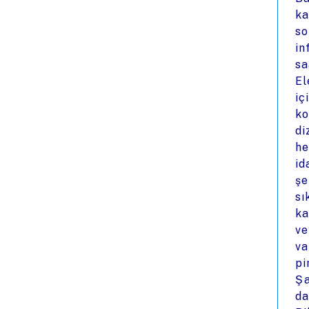
ka
so
in
sa
El
iç
ko
di
he
id
şe
sı
ka
ve
va
pi
Ş
da