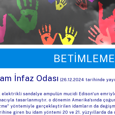
üye zıpla
BETIMLEME
dam İnfaz Odası
(
26.12.2024
tarihinde yay
k elektrikli sandalye ampulün mucidi Edison'un emriyl
acıyla tasarlanmıştır. o dönemin Amerika'sında çoğu
zme" yöntemiyle gerçekleştirilen idamların da değişmes
rihine giren bu idam yöntemi 20 ve 21. yüzyıllarda da 