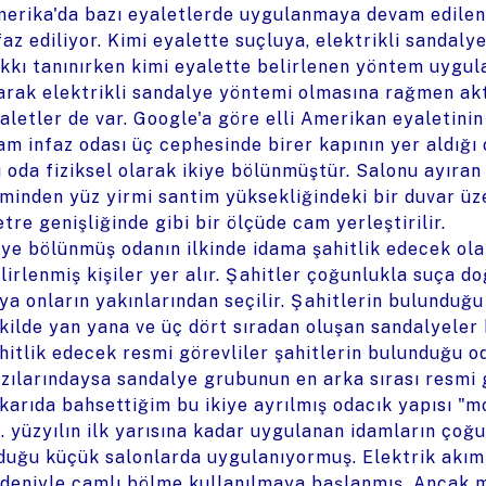
erika'da bazı eyaletlerde uygulanmaya devam edilen 
faz ediliyor. Kimi eyalette suçluya, elektrikli sandaly
kkı tanınırken kimi eyalette belirlenen yöntem uygula
arak elektrikli sandalye yöntemi olmasına rağmen akt
aletler de var. Google'a göre elli Amerikan eyaletinin
am infaz odası üç cephesinde birer kapının yer aldığı 
 oda fiziksel olarak ikiye bölünmüştür. Salonu ayıran 
minden yüz yirmi santim yüksekliğindeki bir duvar üze
tre genişliğinde gibi bir ölçüde cam yerleştirilir.
iye bölünmüş odanın ilkinde idama şahitlik edecek o
lirlenmiş kişiler yer alır. Şahitler çoğunlukla suça
ya onların yakınlarından seçilir. Şahitlerin bulunduğ
kilde yan yana ve üç dört sıradan oluşan sandalyeler
hitlik edecek resmi görevliler şahitlerin bulunduğu od
zılarındaysa sandalye grubunun en arka sırası resmi gö
karıda bahsettiğim bu ikiye ayrılmış odacık yapısı "m
. yüzyılın ilk yarısına kadar uygulanan idamların çoğ
duğu küçük salonlarda uygulanıyormuş. Elektrik akım
deniyle camlı bölme kullanılmaya başlanmış. Ancak 