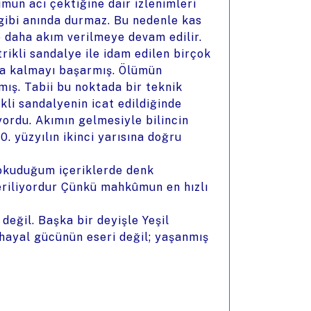
un acı çektiğine dair izlenimleri
 gibi anında durmaz. Bu nedenle kas
e daha akım verilmeye devam edilir.
trikli sandalye ile idam edilen birçok
ta kalmayı başarmış. Ölümün
mış. Tabii bu noktada bir teknik
ikli sandalyenin icat edildiğinde
yordu. Akımın gelmesiyle bilincin
0. yüzyılın ikinci yarısına doğru
 okuduğum içeriklerde denk
riliyordur Çünkü mahkûmun en hızlı
eğil. Başka bir deyişle Yeşil
 hayal gücünün eseri değil; yaşanmış