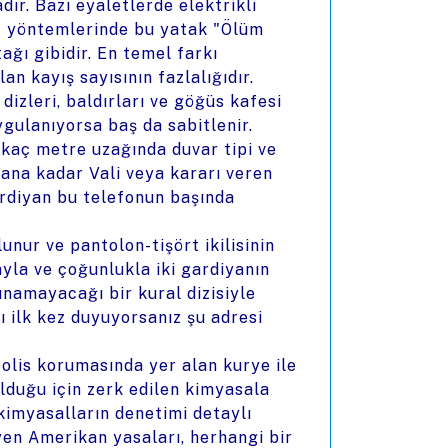
dır. Bazı eyaletlerde elektrikli
faz yöntemlerinde bu yatak "Ölüm
ağı gibidir. En temel farkı
an kayış sayısının fazlalığıdır.
dizleri, baldırları ve göğüs kafesi
ygulanıyorsa baş da sabitlenir.
kaç metre uzağında duvar tipi ve
n ana kadar Vali veya kararı veren
ardiyan bu telefonun başında
nur ve pantolon-tişört ikilisinin
yla ve çoğunlukla iki gardiyanın
unamayacağı bir kural dizisiyle
ı ilk kez duyuyorsanız şu adresi
olis korumasında yer alan kurye ile
olduğu için zerk edilen kimyasala
imyasalların denetimi detaylı
en Amerikan yasaları, herhangi bir