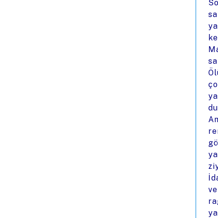
So
sa
ya
ke
Ma
sa
Öl
ço
ya
du
Am
re
gö
ya
zi
İd
ve
ra
ya