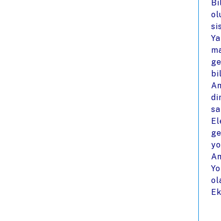
Bi
ol
si
Ya
ma
ge
bi
Am
di
sa
El
ge
yo
Am
Yo
ol
Ek