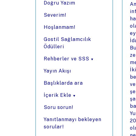
Doğru Yazım
Am
in
Severim!
ha
ol
Hoşlanmam!
ey
Gostil Sağlamcılık
İd
Ödülleri
Bu
ze
Rehberler ve SSS
me
İk
Yayın Akışı
be
Başlıklarda ara
ve
şe
İçerik Ekle
şa
ba
Soru sorun!
Yu
Yanıtlanmayı bekleyen
20
sorular!
ol
ne