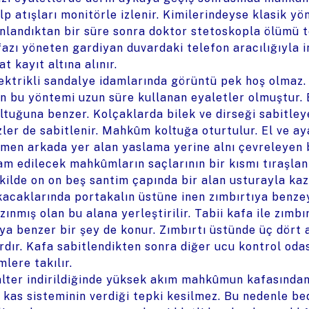
lp atışları monitörle izlenir. Kimilerindeyse klasik yö
nlandıktan bir süre sonra doktor stetoskopla ölümü t
fazı yöneten gardiyan duvardaki telefon aracılığıyla in
at kayıt altına alınır.
ektrikli sandalye idamlarında görüntü pek hoş olmaz. 
in bu yöntemi uzun süre kullanan eyaletler olmuştur. 
ltuğuna benzer. Kolçaklarda bilek ve dirseği sabitleye
zler de sabitlenir. Mahkûm koltuğa oturtulur. El ve aya
men arkada yer alan yaslama yerine alnı çevreleyen bi
am edilecek mahkûmların saçlarının bir kısmı tıraşlan
kilde on on beş santim çapında bir alan usturayla kaz
kacaklarında portakalın üstüne inen zımbırtıya benz
zınmış olan bu alana yerleştirilir. Tabii kafa ile zımbı
ya benzer bir şey de konur. Zımbırtı üstünde üç dört 
rdır. Kafa sabitlendikten sonra diğer ucu kontrol oda
mlere takılır.
alter indirildiğinde yüksek akım mahkûmun kafasından
 kas sisteminin verdiği tepki kesilmez. Bu nedenle beden