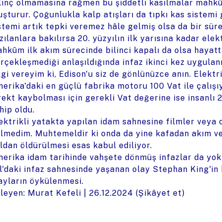
linç olmamasına rağmen bu şiddetli kasılmalar mahkûm
uşturur. Çoğunlukla kalp atışları da tıpkı kas sistemi
stemi artık tepki veremez hâle gelmiş olsa da bir sür
zılanlara bakılırsa 20. yüzyılın ilk yarısına kadar elek
hkûm ilk akım sürecinde bilinci kapalı da olsa hayat
rçekleşmediği anlaşıldığında infaz ikinci kez uygulan
lgi vereyim ki, Edison'u siz de gönlünüzce anın. Elektr
erika'daki en güçlü fabrika motoru 100 Vat ile çalışı
rekt kaybolması için gerekli Vat değerine ise insanlı 2
hip oldu.
ektrikli yatakta yapılan idam sahnesine filmler veya
lmedim. Muhtemeldir ki onda da yine kafadan akım ve
ldan öldürülmesi esas kabul ediliyor.
erika idam tarihinde vahşete dönmüş infazlar da yok d
l'daki infaz sahnesinde yaşanan olay Stephan King'in
ayların öykülenmesi.
leyen: Murat Kefeli |
26.12.2024
(
Şikâyet et
)