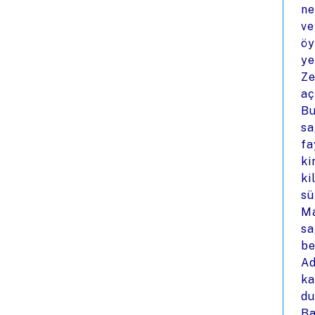
ne
ve
öy
ye
Ze
aç
Bu
sa
fa
ki
ki
sü
Ma
sa
be
Ad
ka
du
Ba