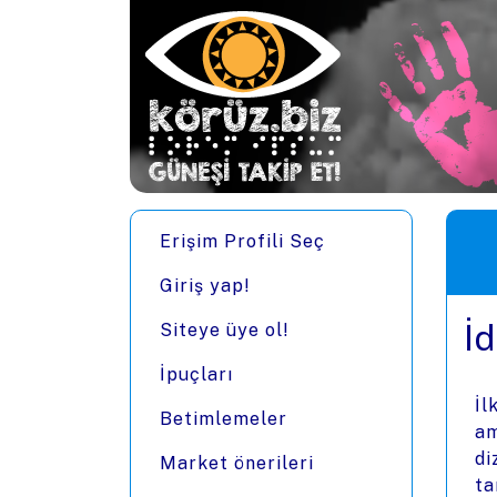
Ana içeriğe zıpla
Men
Erişim Profili Seç
Giriş yap!
İ
Siteye üye ol!
İpuçları
İl
Betimlemeler
am
di
Market önerileri
ta