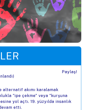
LER
Paylaş!
ınlandı)
e alternatif akımı karalamak
nlukla "ipe çekme" veya "kurşuna
ine yol açtı. 19. yüzyılda insanlık
devam etti.