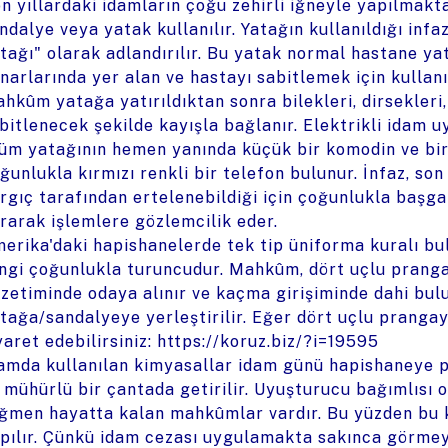
n yıllardaki idamların çoğu zehirli iğneyle yapılmakta
ndalye veya yatak kullanılır. Yatağın kullanıldığı in
tağı" olarak adlandırılır. Bu yatak normal hastane yat
narlarında yer alan ve hastayı sabitlemek için kullanıl
hkûm yatağa yatırıldıktan sonra bilekleri, dirsekleri, 
bitlenecek şekilde kayışla bağlanır. Elektrikli idam u
üm yatağının hemen yanında küçük bir komodin ve bir
ğunlukla kırmızı renkli bir telefon bulunur. İnfaz, so
rgıç tarafından ertelenebildiği için çoğunlukla başg
rarak işlemlere gözlemcilik eder.
erika'daki hapishanelerde tek tip üniforma kuralı bulu
ngi çoğunlukla turuncudur. Mahkûm, dört uçlu pranga
zetiminde odaya alınır ve kaçma girişiminde dahi bul
tağa/sandalyeye yerleştirilir. Eğer dört uçlu prangay
yaret edebilirsiniz:
https://koruz.biz/?i=19595
amda kullanılan kimyasallar idam günü hapishaneye p
 mühürlü bir çantada getirilir. Uyuşturucu bağımlısı 
ğmen hayatta kalan mahkûmlar vardır. Bu yüzden bu k
pılır. Çünkü idam cezası uygulamakta sakınca görmey