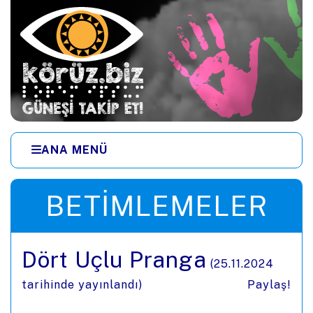
Ana içeriğe zıpla
ANA MENÜ
Menüye zıpla
BETIMLEMELER
Dört Uçlu Pranga
(
25.11.2024
tarihinde yayınlandı)
Paylaş!