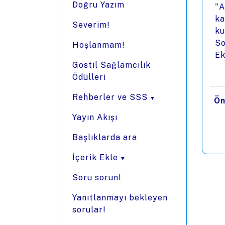
Doğru Yazım
"A
ka
Severim!
ku
So
Hoşlanmam!
Ek
Gostil Sağlamcılık
Ödülleri
Rehberler ve SSS
Ön
Yayın Akışı
Başlıklarda ara
İçerik Ekle
Soru sorun!
Yanıtlanmayı bekleyen
sorular!