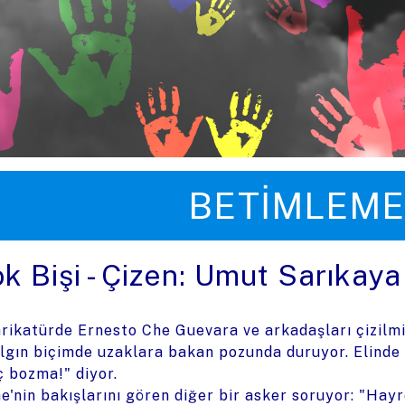
üye zıpla
BETIMLEME
ok Bişi - Çizen: Umut Sarıkaya
rikatürde Ernesto Che Guevara ve arkadaşları çizilm
lgın biçimde uzaklara bakan pozunda duruyor. Elinde 
ç bozma!" diyor.
e'nin bakışlarını gören diğer bir asker soruyor: "Hayr