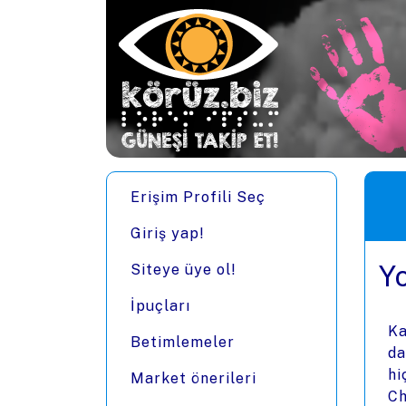
Ana içeriğe zıpla
Men
Erişim Profili Seç
Giriş yap!
Y
Siteye üye ol!
İpuçları
Ka
Betimlemeler
da
hi
Market önerileri
Ch