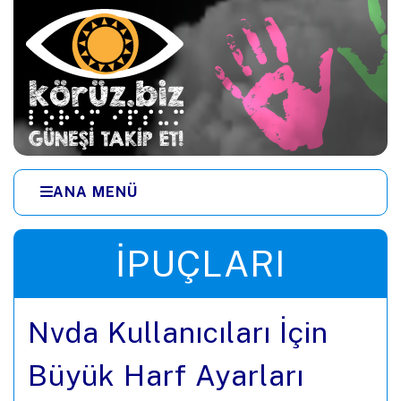
Ana içeriğe zıpla
ANA MENÜ
Menüye zıpla
İPUÇLARI
Nvda Kullanıcıları İçin
Büyük Harf Ayarları