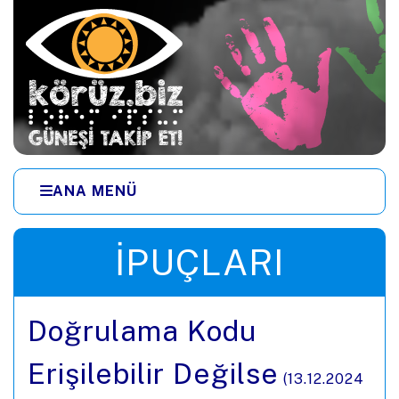
Ana içeriğe zıpla
ANA MENÜ
Menüye zıpla
İPUÇLARI
Doğrulama Kodu
Erişilebilir Değilse
(
13.12.2024