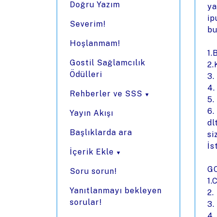
Doğru Yazım
ya
ip
Severim!
bu
Hoşlanmam!
1.
Gostil Sağlamcılık
2.
Ödülleri
3.
4.
Rehberler ve SSS
5.
6.
Yayın Akışı
dl
Başlıklarda ara
si
İs
İçerik Ekle
G
Soru sorun!
1.
Yanıtlanmayı bekleyen
2.
sorular!
3.
4.