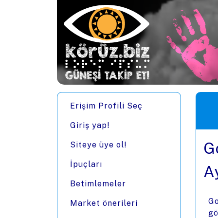
Ana içeriğe zıpla
Men
Erişim Profili Seç
Giriş yap!
G
Siteye üye ol!
İpuçları
A
Betimlemeler
Go
Market önerileri
gö