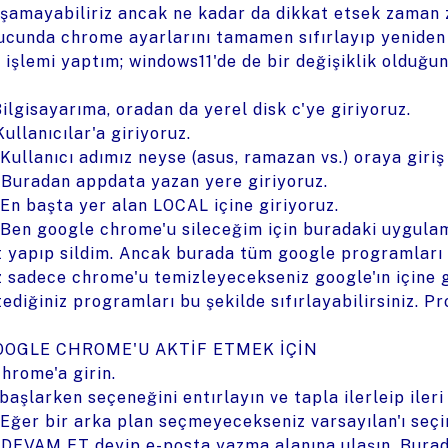
şamayabiliriz ancak ne kadar da dikkat etsek zaman 
ucunda chrome ayarlarını tamamen sıfırlayıp yenide
 işlemi yaptım; windows11'de de bir değişiklik olduğ
Bilgisayarıma, oradan da yerel disk c'ye giriyoruz.
Kullanıcılar'a giriyoruz.
 Kullanıcı adımız neyse (asus, ramazan vs.) oraya giriş
 Buradan appdata yazan yere giriyoruz.
 En başta yer alan LOCAL içine giriyoruz.
 Ben google chrome'u sileceğim için buradaki uygulam
t yapıp sildim. Ancak burada tüm google programları 
z sadece chrome'u temizleyecekseniz google'ın içine gi
tediğiniz programları bu şekilde sıfırlayabilirsiniz. 
OOGLE CHROME'U AKTİF ETMEK İÇİN
Chrome'a girin.
 başlarken seçeneğini entırlayın ve tapla ilerleip ileri
 Eğer bir arka plan seçmeyecekseniz varsayılan'ı seçin 
 DEVAM ET deyip e-posta yazma alanına ulaşın. Burad