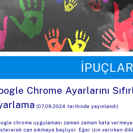
üye zıpla
İPUÇLAR
oogle Chrome Ayarlarını Sıfır
yarlama
(
07.09.2024
tarihinde yayınlandı)
ogle chrome uygulaması zaman zaman hata vermeye, 
stererek can sıkmaya başlıyor. Eğer izin verirken dikk