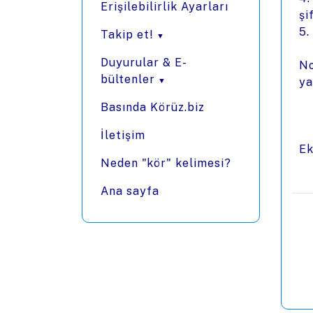
Erişilebilirlik Ayarları
şi
5.
Takip et!
Duyurular & E-
No
bültenler
ya
Basında Körüz.biz
İletişim
Ek
Neden "kör" kelimesi?
Ana sayfa