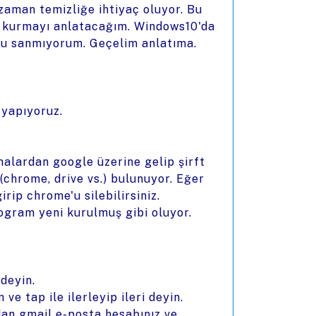
zaman temizliğe ihtiyaç oluyor. Bu
n kurmayı anlatacağım. Windows10'da
unu sanmıyorum. Geçelim anlatıma.
 yapıyoruz.
alardan google üzerine gelip şirft
(chrome, drive vs.) bulunuyor. Eğer
rip chrome'u silebilirsiniz.
Program yeni kurulmuş gibi oluyor.
 deyin.
ve tap ile ilerleyip ileri deyin.
an gmail e-posta hesabınız ve