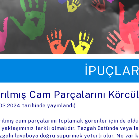
üye zıpla
İPUÇLAR
ırılmış Cam Parçalarını Körc
.03.2024
tarihinde yayınlandı)
rılmış cam parçalarını toplamak görenler için de oldu
 yaklaşımınız farklı olmalıdır. Tezgah üstünde veya lav
zgahı lavaboya doğru süpürmek yeterli olur. Ne var k