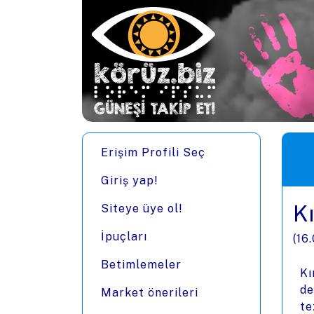
Ana içeriğe zıpla
Men
Erişim Profili Seç
Giriş yap!
K
Siteye üye ol!
İpuçları
(
16
Betimlemeler
Kı
de
Market önerileri
te