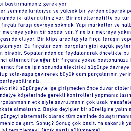
bi bastırmamanız gerekiyor.
er zeminde kırıldıysa ve yüksek bir yerden düşerek pa
rumda iki altenatifiniz var. Birinci alternatifte bu tür
 fırçalı faraşı devreye sokmak. Yapı marketler ve nal
r metreye yakın bir sopası var. Yine bir metreye yakın 
rçası da oluyor. Bir klips aracılığıyla fırça faraşın so
plamıyor. Bu fırçalar cam parçaları gibi küçük şeyler
in birebir. Sopalarından da faydalanarak öncelikle bu
inci alternatifte eğer bir fırçanız yoksa bastonunuzu bu
ternatifte de işin sonunda elektrikli süpürge devreye
tup sola-sağa çevirerek büyük cam parçalarının yerini
parlayabilirsiniz.
ektirikli süpürgeyle işe girişmeden önce duvar dipleri
ndelye köşelerinde gerekli kontrolleri yapmanız laz
rçalanmanın etkisiyle savrulmanın çok uzak mesafele
kkate almalısınız. Başka deyişler bir süreliğine yalı
pürgeyi sistematik olarak tüm zeminde dolaştırmanız 
lmeniz de şart. Sonuç? Sonuç çok basit. Ya sakarlık
 iyi temizlemeyi. [Açık ağızlı gülümseme]