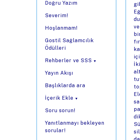
Doğru Yazım
gi
Eğ
Severim!
du
ve
Hoşlanmam!
bi
Gostil Sağlamcılık
fı
Ödülleri
ka
iç
Rehberler ve SSS
İk
al
Yayın Akışı
tu
Başlıklarda ara
to
El
İçerik Ekle
sa
pa
Soru sorun!
di
Yanıtlanmayı bekleyen
Sü
sorular!
si
da