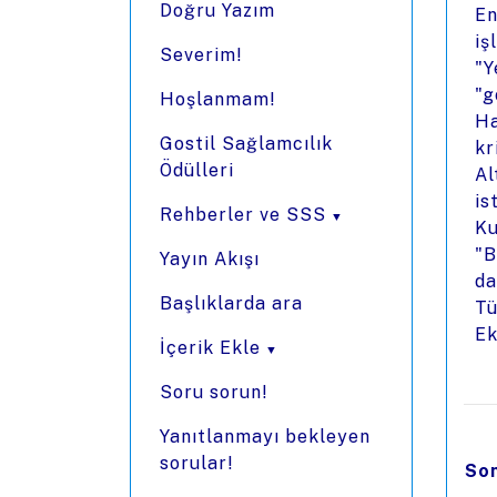
Doğru Yazım
En
iş
Severim!
"Y
"g
Hoşlanmam!
Ha
Gostil Sağlamcılık
kr
Ödülleri
Al
is
Rehberler ve SSS
Ku
"B
Yayın Akışı
da
Başlıklarda ara
Tü
Ek
İçerik Ekle
Soru sorun!
Yanıtlanmayı bekleyen
sorular!
Son