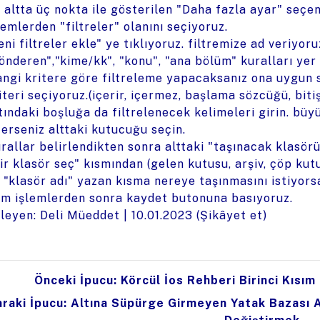
 altta üç nokta ile gösterilen "Daha fazla ayar" seçen
lemlerden "filtreler" olanını seçiyoruz.
eni filtreler ekle" ye tıklıyoruz. filtremize ad veriyor
önderen","kime/kk", "konu", "ana bölüm" kuralları yer
ngi kritere göre filtreleme yapacaksanız ona uygun s
iteri seçiyoruz.(içerir, içermez, başlama sözcüğü, bit
tındaki boşluğa da filtrelenecek kelimeleri girin. büy
terseniz alttaki kutucuğu seçin.
rallar belirlendikten sonra alttaki "taşınacak klasörü
ir klasör seç" kısmından (gelen kutusu, arşiv, çöp kutus
 "klasör adı" yazan kısma nereye taşınmasını istiyorsa
m işlemlerden sonra kaydet butonuna basıyoruz.
leyen: Deli Müeddet |
10.01.2023
(
Şikâyet et
)
Önceki İpucu: Körcül İos Rehberi Birinci Kısı
raki İpucu: Altına Süpürge Girmeyen Yatak Bazası Ay