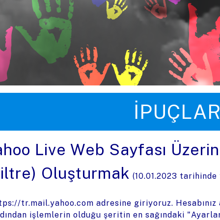
üye zıpla
İPUÇLAR
ahoo Live Web Sayfası Üzerind
Filtre) Oluşturmak
(
10.01.2023
tarihinde
tps://tr.mail.yahoo.com
adresine giriyoruz. Hesabınız 
dından işlemlerin olduğu şeritin en sağındaki "Ayarlar