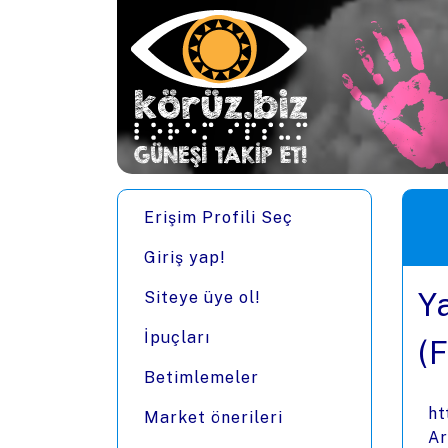
Ana içeriğe zıpla
Men
Erişim Profili Seç
Giriş yap!
Y
Siteye üye ol!
İpuçları
(
Betimlemeler
ht
Market önerileri
Ar