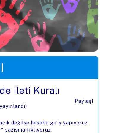
I
e ileti Kuralı
Paylaş!
 yayınlandı)
açık değilse hesaba giriş yapıyoruz.
" yazısına tıklıyoruz.