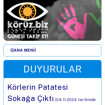
Ana içeriğe zıpla
ANA MENÜ
Menüye zıpla
DUYURULAR
Körlerin Patatesi
Sokağa Çıktı
(
04.11.2024
tarihinde