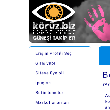
Ana içeriğe zıpla
Men
Erişim Profili Seç
Giriş yap!
B
Siteye üye ol!
İpuçları
yay
Betimlemeler
Ad
kö
Market önerileri
an