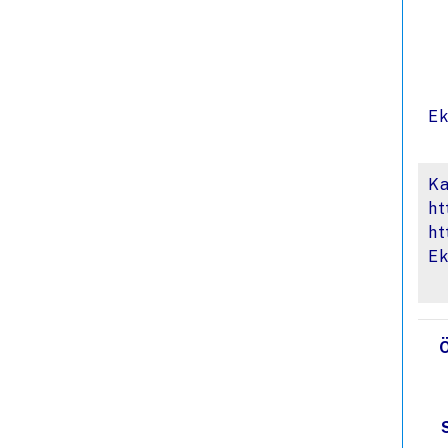
Ek
K
ht
ht
Ek
Ö