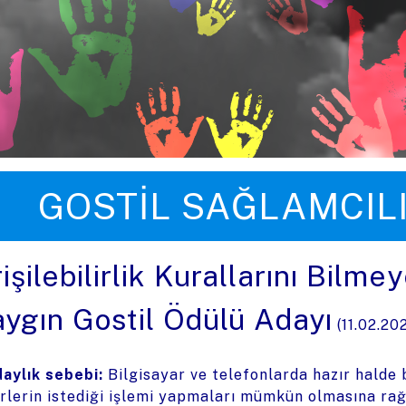
üye zıpla
GOSTIL SAĞLAMCIL
işilebilirlik Kurallarını Bilmey
aygın Gostil Ödülü Adayı
(
11.02.20
aylık sebebi:
Bilgisayar ve telefonlarda hazır halde
rlerin istediği işlemi yapmaları mümkün olmasına ra