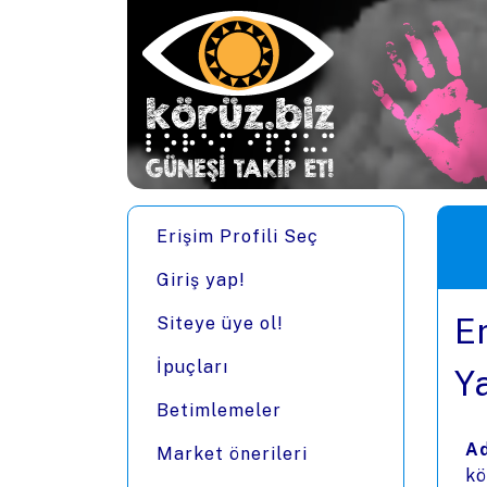
Ana içeriğe zıpla
Men
Erişim Profili Seç
Giriş yap!
Er
Siteye üye ol!
İpuçları
Y
Betimlemeler
Ad
Market önerileri
kö