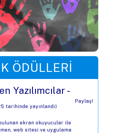
IK ÖDÜLLERI
en Yazılımcılar -
Paylaş!
25
tarihinde yayınlandı)
 bulunan ekran okuyucular ile
ğmen, web sitesi ve uygulama