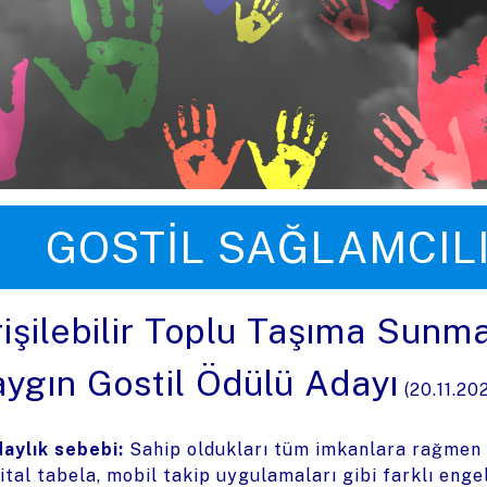
üye zıpla
GOSTIL SAĞLAMCIL
rişilebilir Toplu Taşıma Sunma
aygın Gostil Ödülü Adayı
(
20.11.20
aylık sebebi:
Sahip oldukları tüm imkanlara rağmen se
jital tabela, mobil takip uygulamaları gibi farklı enge