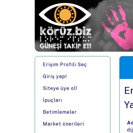
Ana içeriğe zıpla
Men
Erişim Profili Seç
Giriş yap!
E
Siteye üye ol!
İpuçları
Y
Betimlemeler
Ad
Market önerileri
di