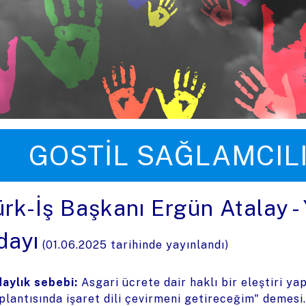
üye zıpla
GOSTIL SAĞLAMCIL
ürk-İş Başkanı Ergün Atalay - 
dayı
(
01.06.2025
tarihinde yayınlandı)
aylık sebebi:
Asgari ücrete dair haklı bir eleştiri y
plantısında işaret dili çevirmeni getireceğim" demesi.