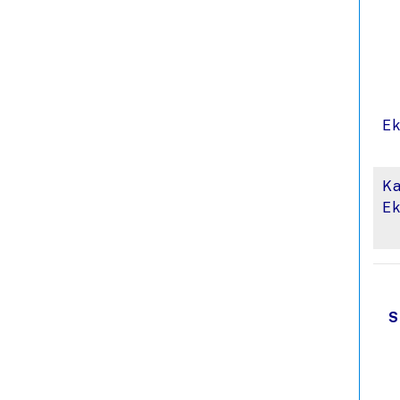
Ek
K
Ek
S