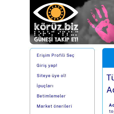
Ana içeriğe zıpla
Men
Erişim Profili Seç
Giriş yap!
T
Siteye üye ol!
İpuçları
A
Betimlemeler
Ad
Market önerileri
to