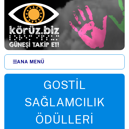
Ana içeriğe zıpla
ANA MENÜ
Menüye zıpla
GOSTIL
SAĞLAMCILIK
ÖDÜLLERI