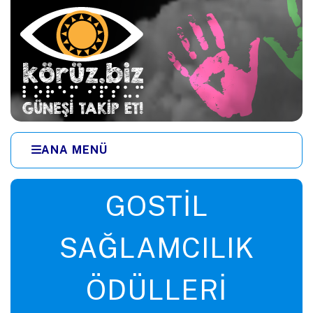
Ana içeriğe zıpla
ANA MENÜ
Menüye zıpla
GOSTIL
SAĞLAMCILIK
ÖDÜLLERI