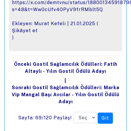
https://x.com/demtvnu/status/1880013459187
s=48&t=Ww0cUfv4OPyV9frRMblt5Q
Ekleyen: Murat Kefeli |
21.01.2025
(
Şikâyet et
)
Önceki Gostil Sağlamcılık Ödülleri: Fatih
Altaylı - Yılın Gostil Ödülü Adayı
|
Sonraki Gostil Sağlamcılık Ödülleri: Marka
Vip Mangal Başı Avcılar - Yılın Gostil Ödülü
Adayı
Sayfa: 69/120
Paylaş!