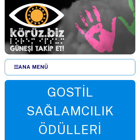
Ana içeriğe zıpla
ANA MENÜ
Menüye zıpla
GOSTIL
SAĞLAMCILIK
ÖDÜLLERI