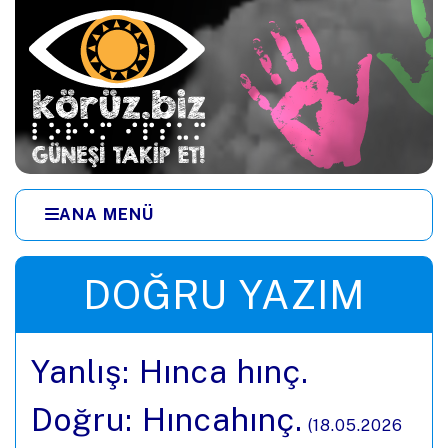
Ana içeriğe zıpla
ANA MENÜ
Menüye zıpla
DOĞRU YAZIM
Yanlış: Hınca hınç.
Doğru: Hıncahınç.
(
18.05.2026