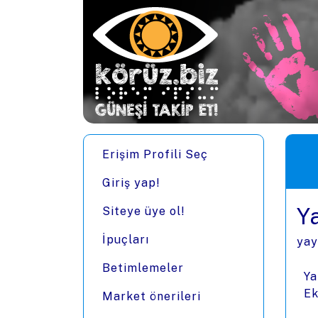
Ana içeriğe zıpla
Men
Erişim Profili Seç
Giriş yap!
Y
Siteye üye ol!
İpuçları
yay
Betimlemeler
Ya
Ek
Market önerileri