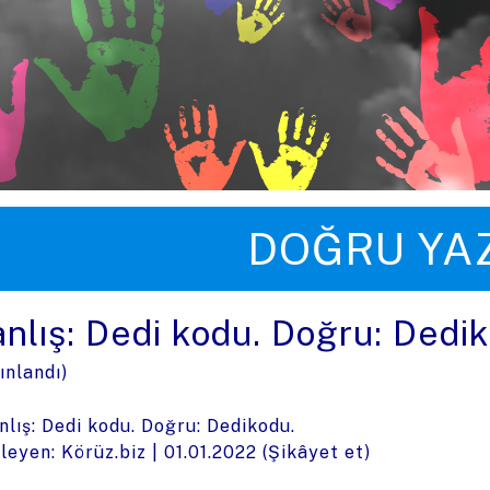
üye zıpla
DOĞRU YA
anlış: Dedi kodu. Doğru: Dedi
ınlandı)
nlış: Dedi kodu. Doğru: Dedikodu.
leyen: Körüz.biz |
01.01.2022
(
Şikâyet et
)