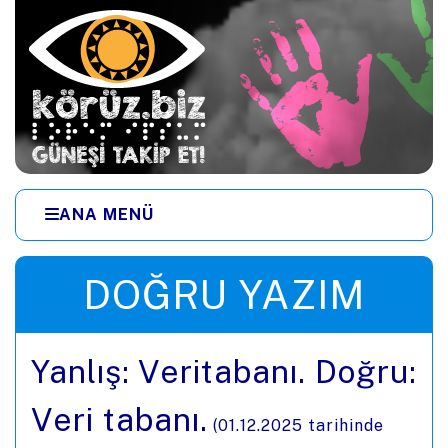
Ana içeriğe zıpla
ANA MENÜ
Menüye zıpla
DOĞRU YAZIM
Yanlış: Veritabanı. Doğru:
Veri tabanı.
(
01.12.2025
tarihinde