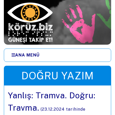
Ana içeriğe zıpla
ANA MENÜ
Menüye zıpla
DOĞRU YAZIM
Yanlış: Tramva. Doğru:
Travma.
(
23.12.2024
tarihinde