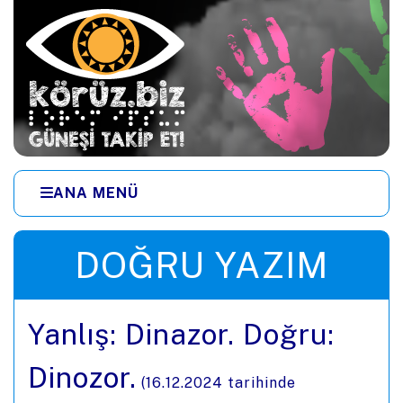
Ana içeriğe zıpla
ANA MENÜ
Menüye zıpla
DOĞRU YAZIM
Yanlış: Dinazor. Doğru:
Dinozor.
(
16.12.2024
tarihinde