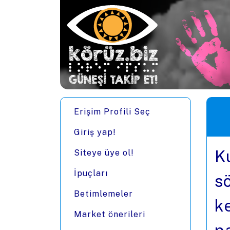
Ana içeriğe zıpla
Men
Erişim Profili Seç
Giriş yap!
K
Siteye üye ol!
İpuçları
sö
Betimlemeler
ke
Market önerileri