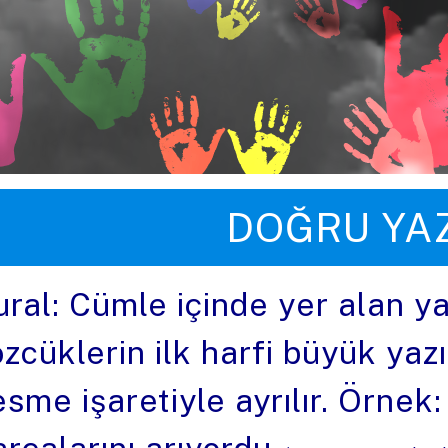
üye zıpla
DOĞRU YA
ural: Cümle içinde yer alan y
zcüklerin ilk harfi büyük yazıl
sme işaretiyle ayrılır. Örnek: