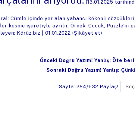
rçalarını arıyordu.
(
13.01.2025
tarihind
ral: Cümle içinde yer alan yabancı kökenli sözcüklerin 
ler kesme işaretiyle ayrılır. Örnek: Çocuk, Puzzle'ın p
leyen: Körüz.biz |
01.01.2022
(
Şikâyet et
)
Önceki Doğru Yazım! Yanlış: Öte beri
Sonraki Doğru Yazım! Yanlış: Çünk
Sayfa: 284/632
Paylaş!