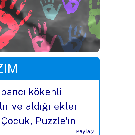
ZIM
abancı kökenli
ır ve aldığı ekler
 Çocuk, Puzzle'ın
Paylaş!