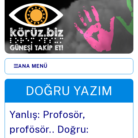
Ana içeriğe zıpla
ANA MENÜ
Menüye zıpla
DOĞRU YAZIM
Yanlış: Profosör,
profösör.. Doğru: