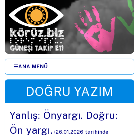
Ana içeriğe zıpla
ANA MENÜ
Menüye zıpla
DOĞRU YAZIM
Yanlış: Önyargı. Doğru:
Ön yargı.
(
26.01.2026
tarihinde