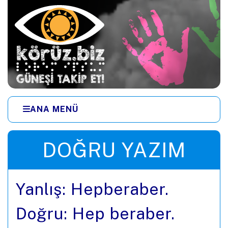
Ana içeriğe zıpla
ANA MENÜ
Menüye zıpla
DOĞRU YAZIM
Yanlış: Hepberaber.
Doğru: Hep beraber.