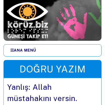
Ana içeriğe zıpla
ANA MENÜ
Menüye zıpla
DOĞRU YAZIM
Yanlış: Allah
müstahakını versin.