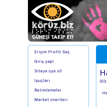
Ana içeriğe zıpla
Men
Erişim Profili Seç
Giriş yap!
Ha
Siteye üye ol!
İpuçları
(
03
Betimlemeler
Ha
Market önerileri