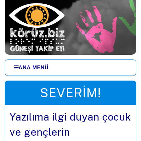
Ana içeriğe zıpla
ANA MENÜ
Menüye zıpla
SEVERIM!
Yazılıma ilgi duyan çocuk
ve gençlerin