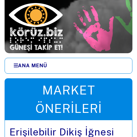
Ana içeriğe zıpla
ANA MENÜ
Menüye zıpla
MARKET
ÖNERILERI
Erişilebilir Dikiş İğnesi