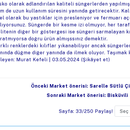
sko olarak adlandırılan kaliteli süngerlerden yapılmı
m de uzun kullanım süresini yanında getirecektir. Kal
el olarak bu yastıklar için presleniyor ve fermuarı aç
lıyorsunuz. Süngerde bir kesme izi olmuyor, her taraf
litenin diğer bir göstergesi ise süngeri sarmalayan kıl
ratmıyorsa doğru ürün almışssınız demektir.
rklı renklerdeki kılıflar yıkanabiliyor ancak süngerle
nında düğme diğer yanında da ilmek oluyor. Taşımak k
leyen: Murat Kefeli |
03.05.2024
(
Şikâyet et
)
Önceki Market önerisi: Sarelle Sütlü Ç
Sonraki Market önerisi: Bisküvili
Sayfa: 33/250
Paylaş!