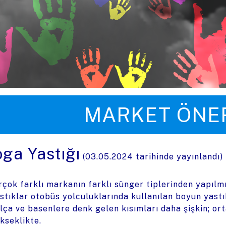
üye zıpla
MARKET ÖNER
oga Yastığı
(
03.05.2024
tarihinde yayınlandı)
rçok farklı markanın farklı sünger tiplerinden yapılm
stıklar otobüs yolculuklarında kullanılan boyun yastık
lça ve basenlere denk gelen kısımları daha şişkin; orta
kseklikte.