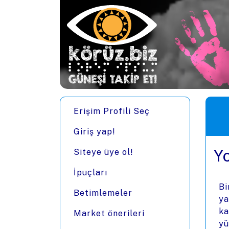
Ana içeriğe zıpla
Men
Erişim Profili Seç
Giriş yap!
Y
Siteye üye ol!
İpuçları
Bi
Betimlemeler
ya
ka
Market önerileri
yü