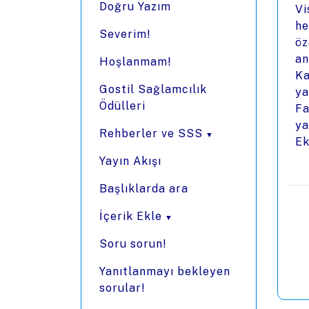
Doğru Yazım
Vi
he
Severim!
öz
an
Hoşlanmam!
Ka
Gostil Sağlamcılık
ya
Ödülleri
Fa
ya
Rehberler ve SSS
Ek
Yayın Akışı
Başlıklarda ara
İçerik Ekle
Soru sorun!
Yanıtlanmayı bekleyen
sorular!