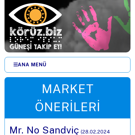
Ana içeriğe zıpla
ANA MENÜ
Menüye zıpla
MARKET
ÖNERILERI
Mr. No Sandviç
(
28.02.2024