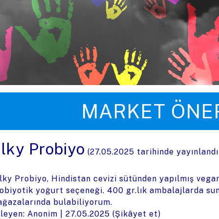
üye zıpla
MARKET ÖNER
ilky Probiyo
(
27.05.2025
tarihinde yayınland
lky Probiyo, Hindistan cevizi sütünden yapılmış vegan
obiyotik yoğurt seçeneği. 400 gr.lık ambalajlarda su
ğazalarında bulabiliyorum.
leyen: Anonim |
27.05.2025
(
Şikâyet et
)