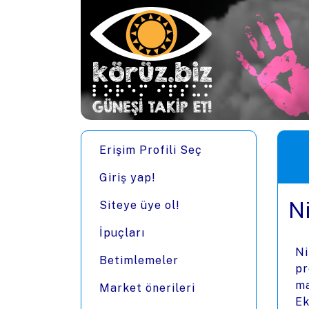
Ana içeriğe zıpla
Men
Erişim Profili Seç
Giriş yap!
N
Siteye üye ol!
İpuçları
Ni
Betimlemeler
pr
ma
Market önerileri
Ek