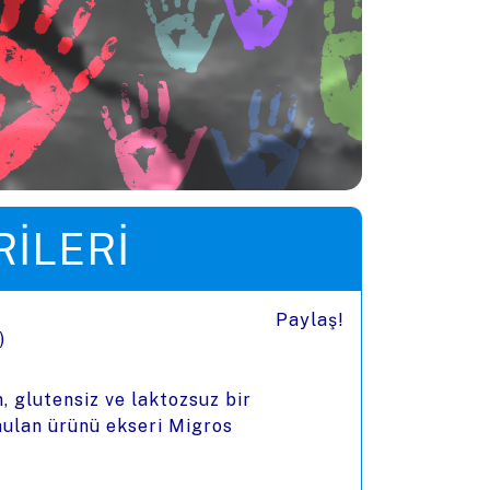
ILERI
Paylaş!
ı)
, glutensiz ve laktozsuz bir
nulan ürünü ekseri Migros