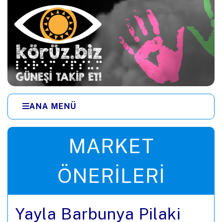
Ana içeriğe zıpla
ANA MENÜ
Menüye zıpla
MARKET
ÖNERILERI
Yayla Barbunya Pilaki