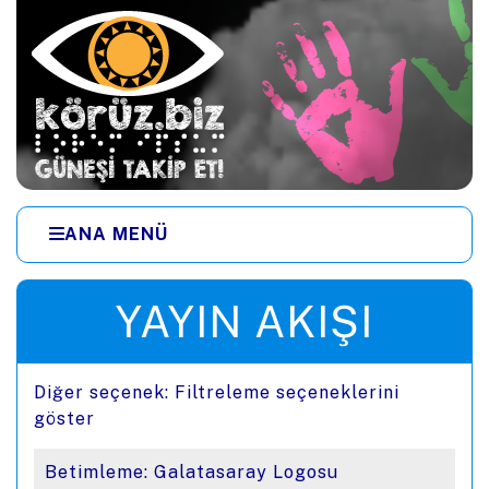
Ana içeriğe zıpla
ANA MENÜ
Menüye zıpla
YAYIN AKIŞI
Diğer seçenek:
Filtreleme seçeneklerini
göster
Betimleme: Galatasaray Logosu