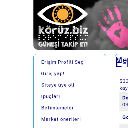
Ana içeriğe zıpla
Men
E-
Erişim Profili Seç
Giriş yap!
533
Siteye üye ol!
kay
İpuçları
Do
03
Betimlemeler
Go
Market önerileri