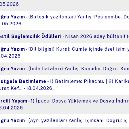
.05.2026
ğru Yazım
- (Birleşik yazılanlar) Yanlış: Pes pembe. 
.05.2026
stil Sağlamcılık Ödülleri
- Nisan 2026 aday bülteni! (
ğru Yazım
- (Dil bilgisi) Kural: Cümle içinde özel isi
.04.2026
ğru Yazım
- (İmla hataları) Yanlış: Komidin. Doğru: K
astgele Betimleme
- 1) Betimleme: Pikachu. | 2) Karik
rat Kef… - 18.04.2026
rcül Yaşam
- 1) İpucu: Dosya Yüklemek ve Dosya İndirm
16.04.2026
ğru Yazım
- (Ayrı yazılanlar) Yanlış: İşinsanı. Doğru: i