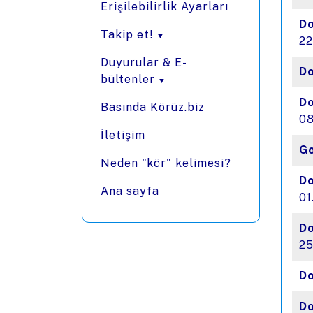
Erişilebilirlik Ayarları
Do
Takip et!
22
Duyurular & E-
Do
bültenler
Do
Basında Körüz.biz
08
İletişim
Go
Neden "kör" kelimesi?
Do
Ana sayfa
01
Do
25
Do
Do