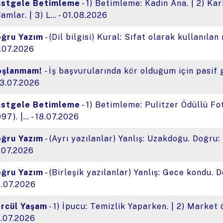
astgele Betimleme
- 1) Betimleme: Kadın Ana. | 2) Ka
amlar. | 3) L… - 01.08.2026
ğru Yazım
- (Dil bilgisi) Kural: Sıfat olarak kullanılan 
.07.2026
oşlanmam!
- İş başvurularında kör olduğum için pasif
23.07.2026
astgele Betimleme
- 1) Betimleme: Pulitzer Ödüllü F
997). |… - 18.07.2026
ğru Yazım
- (Ayrı yazılanlar) Yanlış: Uzakdoğu. Doğru:
.07.2026
ğru Yazım
- (Birleşik yazılanlar) Yanlış: Gece kondu. 
.07.2026
rcül Yaşam
- 1) İpucu: Temizlik Yaparken. | 2) Market 
.07.2026