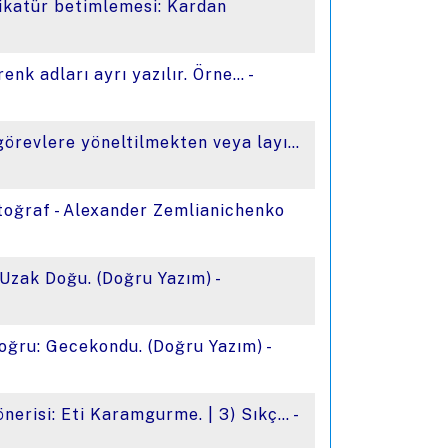
rikatür betimlemesi: Kardan
renk adları ayrı yazılır. Örne… -
 görevlere yöneltilmekten veya layı…
otoğraf - Alexander Zemlianichenko
 Uzak Doğu. (Doğru Yazım) -
Doğru: Gecekondu. (Doğru Yazım) -
önerisi: Eti Karamgurme. | 3) Sıkç… -