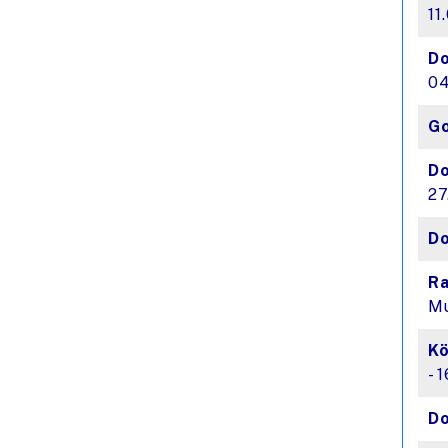
11
Do
04
Go
Do
27
Do
R
Mu
Kö
- 
Do