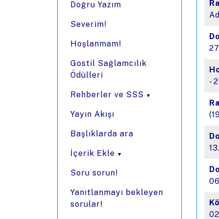
R
Doğru Yazım
Ad
Severim!
Do
Hoşlanmam!
27
Gostil Sağlamcılık
H
Ödülleri
- 
Rehberler ve SSS
R
Yayın Akışı
(1
Başlıklarda ara
Do
13
İçerik Ekle
Do
Soru sorun!
06
Yanıtlanmayı bekleyen
Kö
sorular!
02