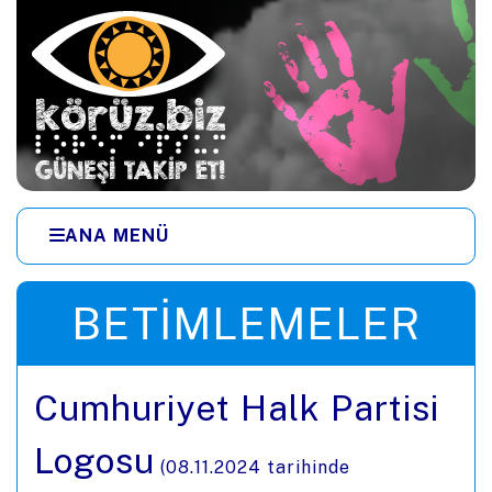
Ana içeriğe zıpla
ANA MENÜ
Menüye zıpla
BETIMLEMELER
Cumhuriyet Halk Partisi
Logosu
(
08.11.2024
tarihinde