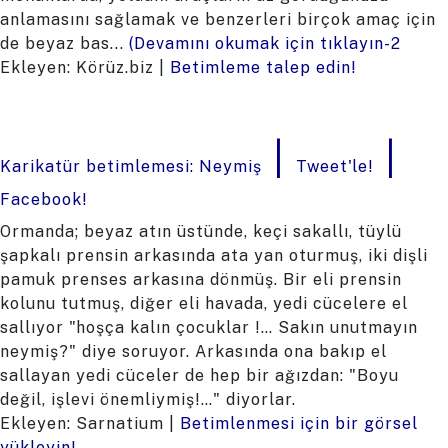
anlamasını sağlamak ve benzerleri birçok amaç için
de beyaz bas...
(Devamını okumak için tıklayın-2
Ekleyen: Körüz.biz |
Betimleme talep edin!
|
|
Karikatür betimlemesi: Neymiş
Tweet'le!
Facebook!
Ormanda; beyaz atın üstünde, keçi sakallı, tüylü
şapkalı prensin arkasında ata yan oturmuş, iki dişli
pamuk prenses arkasına dönmüş. Bir eli prensin
kolunu tutmuş, diğer eli havada, yedi cücelere el
sallıyor "hoşça kalın çocuklar !… Sakın unutmayın
neymiş?" diye soruyor. Arkasında ona bakıp el
sallayan yedi cüceler de hep bir ağızdan: "Boyu
değil, işlevi önemliymiş!…" diyorlar.
Ekleyen: Sarnatium |
Betimlenmesi için bir görsel
yükleyin!