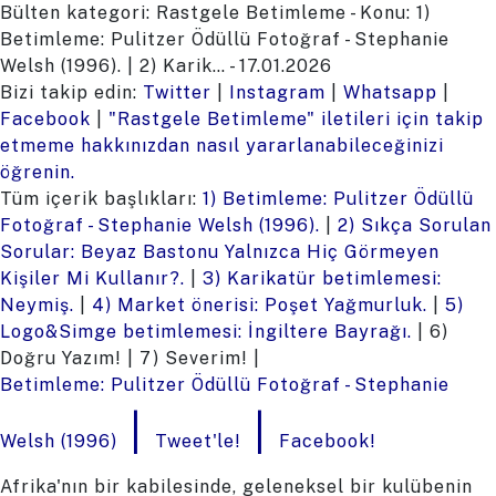
Bülten kategori: Rastgele Betimleme - Konu: 1)
Betimleme: Pulitzer Ödüllü Fotoğraf - Stephanie
Welsh (1996). | 2) Karik… - 17.01.2026
Bizi takip edin:
Twitter
|
Instagram
|
Whatsapp
|
Facebook
|
"Rastgele Betimleme" iletileri için takip
etmeme hakkınızdan nasıl yararlanabileceğinizi
öğrenin.
Tüm içerik başlıkları:
1) Betimleme: Pulitzer Ödüllü
Fotoğraf - Stephanie Welsh (1996).
|
2) Sıkça Sorulan
Sorular: Beyaz Bastonu Yalnızca Hiç Görmeyen
Kişiler Mi Kullanır?.
|
3) Karikatür betimlemesi:
Neymiş.
|
4) Market önerisi: Poşet Yağmurluk.
|
5)
Logo&Simge betimlemesi: İngiltere Bayrağı.
| 6)
Doğru Yazım! | 7) Severim! |
Betimleme: Pulitzer Ödüllü Fotoğraf - Stephanie
|
|
Welsh (1996)
Tweet'le!
Facebook!
Afrika'nın bir kabilesinde, geleneksel bir kulübenin